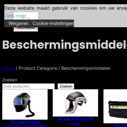
Deze website maakt gebruik van cookies om uw ervarin
Lees meer
Weigeren
Cookie-instellingen
Beschermingsmiddel
Home
/ Product Categorie / Beschermingsmiddelen
Zoeken
Zoeken
3M versaflo helm
3M Speedglas
met
3M Ve
lashelm upgradekit