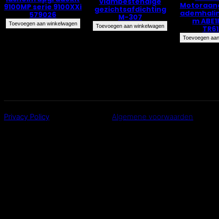
vlambestendige
Motoraan
9100MP serie 9100XXi
gezichtsafdichting
ademhali
579026
M-307
m ABE1P
Toevoegen aan winkelwagen
Toevoegen aan winkelwagen
TR6
Toevoegen aan
Privacy Policy
Algemene voorwaarden