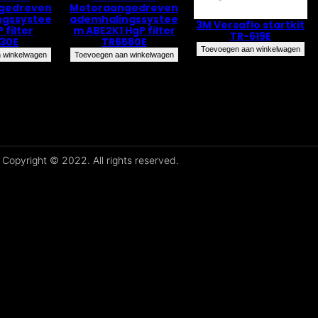
Motoraangedreven
gedreven
ademhalingssystee
ngssystee
3M Versaflo startkit
m ABE2K1 HgP filter
 filter
TR-619E
TR6580E
130E
Toevoegen aan winkelwagen
Toevoegen aan winkelwagen
 winkelwagen
Copyright © 2022. All rights reserved.