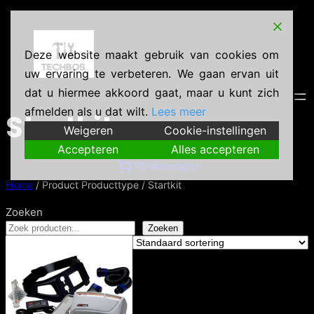
Deze website maakt gebruik van cookies om
uw ervaring te verbeteren. We gaan ervan uit
dat u hiermee akkoord gaat, maar u kunt zich
afmelden als u dat wilt.
Lees meer
Startkit
Weigeren
Cookie-instellingen
Accepteren
Alles accepteren
Winkelwagen
Home
/ Product Producttype / Startkit
Zoeken
Zoeken